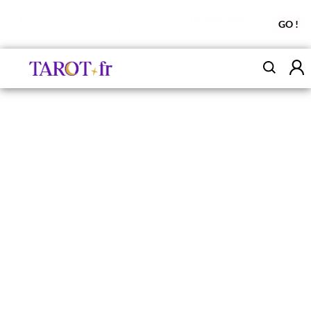
Profitez de l'offre découverte Tchat
10 messages
GO !
OFFERTS !