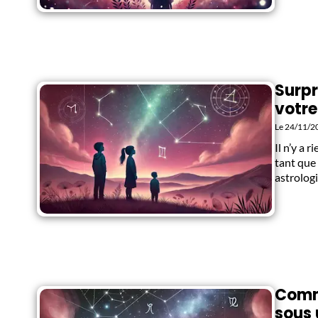
Surpr
votre
Le 24/11/2
Il n’y a 
tant que
astrolog
Comme
sous 