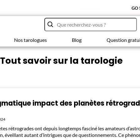
rofitez de l'offre découverte Tchat
10 messages OFFERTS !
GO 
Nos tarologues
Blog
Question gratu
Tout savoir sur la tarologie
gmatique impact des planètes rétrograd
x
024
ètes rétrogrades ont depuis longtemps fasciné les amateurs d’astro
on, éveillant autant d’intrigues que de questionnements. Ce phén