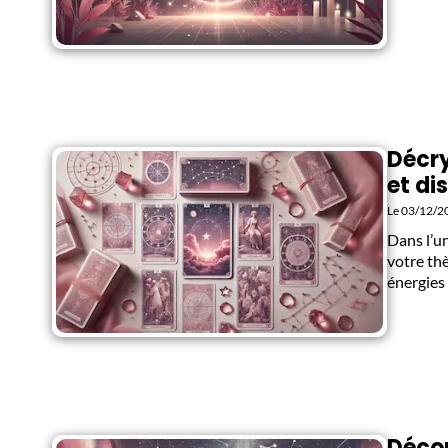
Décry
et di
Le 03/12/2
Dans l’un
votre th
énergies 
Décou