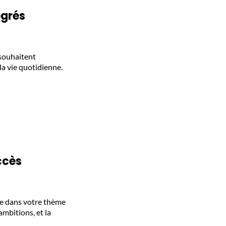
egrés
 souhaitent
la vie quotidienne.
ccès
ale dans votre thème
ambitions, et la