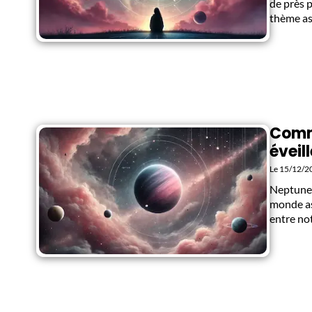
de près 
thème as
Comme
éveil
Le 15/12/2
Neptune,
monde as
entre no