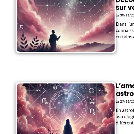
sur v
Le 30/11/2
Dans l’un
connaiss
certains
L’amo
astro
Le 27/11/2
En astro
astrologi
différent