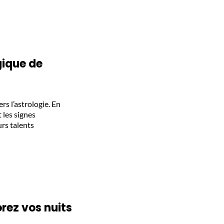
gique de
ers l’astrologie. En
 les signes
urs talents
orez vos nuits