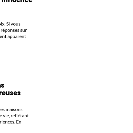
ix. Si vous
e réponses sur
ment apparent
ns
ureuses
 Les maisons
 vie, reflétant
riences. En