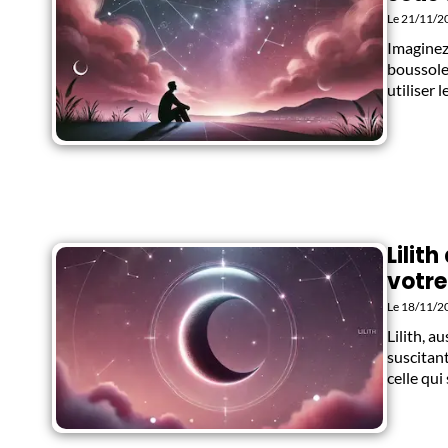
Le 21/11/2
Imaginez
boussole
utiliser
Lilit
votre
Le 18/11/2
Lilith, a
suscitant
celle qui