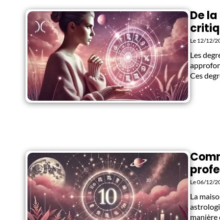
De la
criti
Le 12/12/2
Les degr
approfon
Ces degr
Comme
profe
Le 06/12/2
La maison
astrologi
manière 