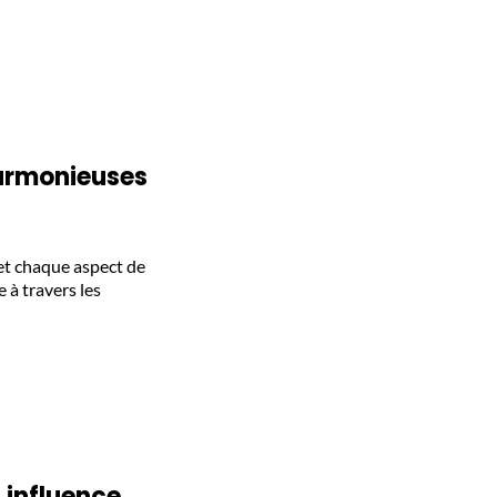
harmonieuses
 et chaque aspect de
 à travers les
 influence