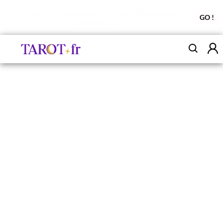
Profitez de l'offre découverte Tchat
10 messages
GO !
OFFERTS !