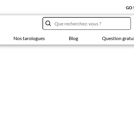
rofitez de l'offre découverte Tchat
10 messages OFFERTS !
GO 
Nos tarologues
Blog
Question gratu