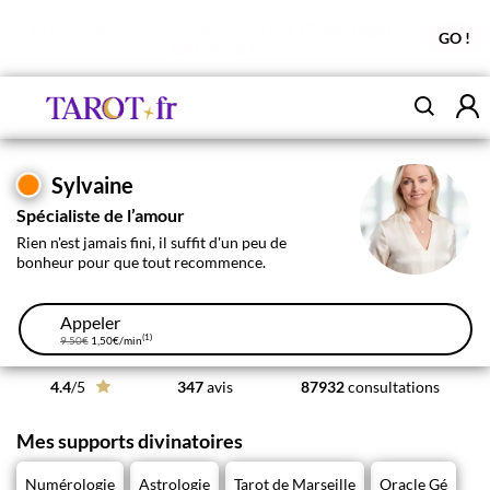
Profitez de l'offre découverte Tchat
10 messages
GO !
OFFERTS !
Sylvaine
Spécialiste de l’amour
Rien n'est jamais fini, il suffit d'un peu de
bonheur pour que tout recommence.
Appeler
(1)
9.50€
1,50€
/min
4.4
/5
347
avis
87932
consultations
Mes supports divinatoires
Numérologie
Astrologie
Tarot de Marseille
Oracle Gé