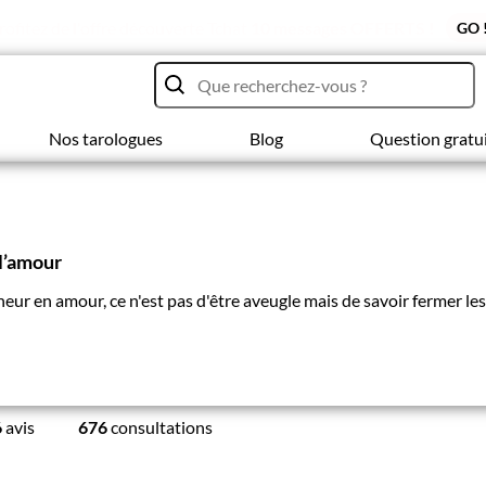
rofitez de l'offre découverte Tchat
10 messages OFFERTS !
GO 
Nos tarologues
Blog
Question gratu
 l’amour
eur en amour, ce n'est pas d'être aveugle mais de savoir fermer les 
6
avis
676
consultations