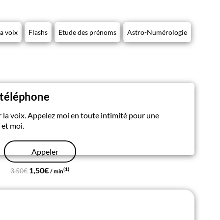
a voix
Flashs
Etude des prénoms
Astro-Numérologie
 téléphone
 la voix. Appelez moi en toute intimité pour une
 et moi.
Appeler
1,50€
(1)
3.50€
/ min