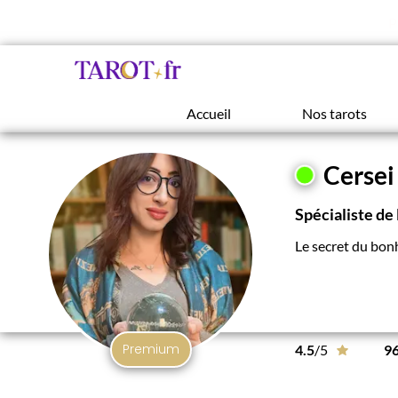
P
Accueil
Nos tarots
Cersei
Spécialiste de
Le secret du bonh
Premium
4.5
/5
9