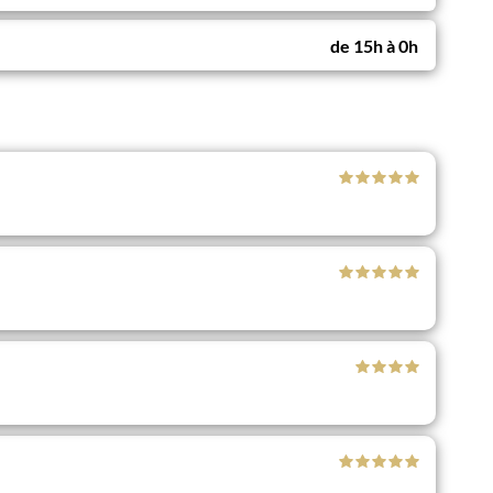
de
15h
à
0h