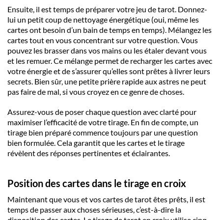
Ensuite, il est temps de préparer votre
jeu de tarot
. Donnez-
lui un petit coup de nettoyage énergétique (oui, même les
cartes
ont besoin d’un bain de temps en temps).
Mélangez les
cartes tout en vous concentrant sur votre question
. Vous
pouvez les brasser dans vos mains ou les étaler devant vous
et les remuer. Ce mélange permet de recharger les
cartes
avec
votre énergie et de s’assurer qu’elles sont prêtes à livrer leurs
secrets. Bien sûr, une petite prière rapide aux astres ne peut
pas faire de mal, si vous croyez en ce genre de choses.
Assurez-vous de
poser chaque question
avec clarté pour
maximiser l’efficacité de votre
tirage
. En fin de compte, un
tirage bien préparé
commence toujours par une
question
bien formulée
. Cela garantit que les
cartes
et le
tirage
révèlent des réponses pertinentes et éclairantes.
Position des cartes dans le tirage en croix
Maintenant que vous et vos
cartes
de
tarot
êtes prêts, il est
temps de passer aux choses sérieuses, c’est-à-dire la
disposition des
cartes
. Le
tirage de tarot en croix
utilise cinq