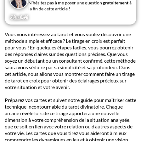
N'hésitez pas à me poser une question
gratuitement
à
la fin de cette article !
Elisabeth
Vous vous intéressez au
tarot
et vous voulez découvrir une
méthode simple et efficace ? Le
tirage en croix
est parfait
pour vous ! En quelques étapes faciles, vous pourrez obtenir
des
réponses claires
sur des
questions précises
. Que vous
soyez un débutant ou un
consultant confirmé
, cette méthode
saura vous séduire par sa
simplicité
et sa
profondeur
. Dans
cet article, nous allons vous montrer comment faire un
tirage
de tarot en croix
pour obtenir des éclairages précieux sur
votre
situation
et votre
avenir
.
Préparez vos
cartes
et suivez notre guide pour maîtriser cette
technique incontournable du
tarot divinatoire
. Chaque
arcane
révélé lors de ce tirage apportera une nouvelle
dimension à votre compréhension de la
situation analysée
,
que ce soit en lien avec votre
relation
ou d’autres aspects de
votre vie. Les
cartes
que vous tirez vous aideront à mieux
comprendre les dynamiques en jeu et à obtenir une vision