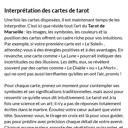
Interprétation des cartes de tarot
Une fois les
cartes
disposées, il est maintenant temps de les
interpréter. C’est ici que réside tout l’art du
Tarot de
Marseille
: les images, les symboles, les couleurs et la
position des
cartes
offrent un cadre riche pour vos intuitions.
Par exemple, si votre première
carte
est «
Le Soleil
« ,
attendez-vous à des
énergies positives
et à des avantages. En
revanche, une
carte
comme «
La Lune
» pourrait indiquer des
incertitudes ou des illusions. Les défis, eux, se révèlent
souvent par des
cartes
comme «
Le Diable
» ou «
La Mort
« ,
qui ne sont pas aussi terrifiantes qu’elles en ont l’air, promis !
Pour chaque
carte
, prenez un moment pour contempler ses
symboles
et ses
significations traditionnelles
, mais aussi pour
ressentir ce qu’elle vous dit intuitivement. Le
tarot
est à la
fois une science et un art; il n’y a pas de réponses totalement
écrites dans le marbre. Écoutez votre
cœur
autant que votre
tête
. Souvenez-vous, le
tirage en croix
est là pour vous guider,
pas pour prédire avec précision chaque détail de votre avenir.
Chaque
arcane majeur
apporte des révélations puissantes, et