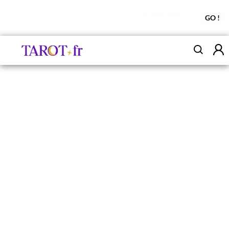
Profitez de l'offre découverte Tchat
10 messages
GO !
OFFERTS !