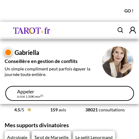
Profitez de l'offre découverte Tchat
10 messages
GO !
OFFERTS !
Gabriella
Conseillère en gestion de conflits
Un simple compliment peut parfois égayer la
journée toute entière.
Appeler
(1)
8.50€
1,50€
/min
4.5
/5
159
avis
38021
consultations
Mes supports divinatoires
Astrologie
Tarot de Marseille
Le petit Lenormand