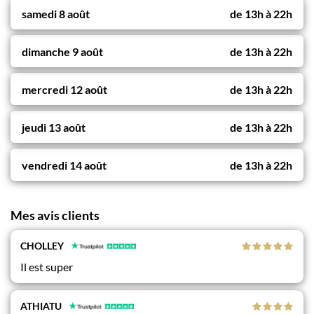
samedi 8 août
de
13h
à
22h
dimanche 9 août
de
13h
à
22h
mercredi 12 août
de
13h
à
22h
jeudi 13 août
de
13h
à
22h
vendredi 14 août
de
13h
à
22h
Mes avis clients
CHOLLEY
Il est super
ATHIATU