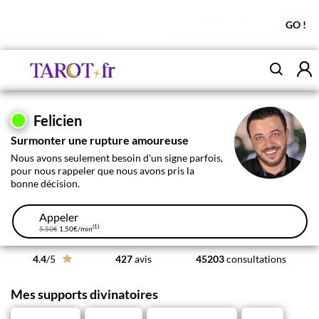
Profitez de l'offre découverte Tchat
10 messages
GO !
OFFERTS !
Felicien
Surmonter une rupture amoureuse
Nous avons seulement besoin d'un signe parfois,
pour nous rappeler que nous avons pris la
bonne décision.
Appeler
(1)
5.50€
1,50€
/min
4.4
/5
427
avis
45203
consultations
Mes supports divinatoires