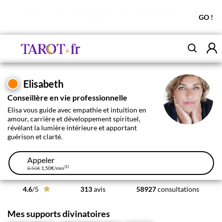
Profitez de l'offre découverte Tchat
10 messages
GO !
OFFERTS !
Elisabeth
Conseillère en vie professionnelle
Elisa vous guide avec empathie et intuition en
amour, carrière et développement spirituel,
révélant la lumière intérieure et apportant
guérison et clarté.
Appeler
(1)
8.50€
1,50€
/min
4.6
/5
313
avis
58927
consultations
Mes supports divinatoires